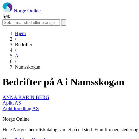
Norge Online
Søk
Hjem
/
Bedrifter
/
A
/
Namsskogan
Bedrifter på A i Namsskogan
ANNA KARIN BERG
Aplitt AS
Aplittforedling AS
Norge Online
Hele Norges bedriftskatalog samlet på ett sted. Finn firmaer, steder o