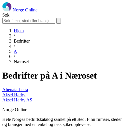
Norge Online
Søk
Hjem
/
Bedrifter
/
A
/
Næroset
Bedrifter på A i Næroset
Ahenata Leira
Aksel Harby
Aksel Harby AS
Norge Online
Hele Norges bedriftskatalog samlet på ett sted. Finn firmaer, steder
og bransjer med en enkel og rask søkeopplevelse.