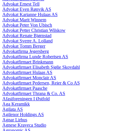
Advokat Ernest Tell
Advokat Even Rønvik AS
Advokat Karianne Hulaas AS
Advokat Marit Winnem
Advokat Peter Von Ubisch
Advokat Petter Christian Wilskow
Advokat Renate Bjørnstad
Advokat Sverre A. Lolland
Advokat Tomm Berger
Advokatfirma Jegersberg
Advokatfirma Lunde Robertsen AS
Advokatfirmaet Brinkmann
Advokatfirmaet Elisabeth Sjølie Skovdahl
Advokatfirmaet Hulaas AS
Advokatfirmaet Monclair AS
Advokatfirmaet Pedersen, Reier & Co AS
Advokatfirmaet Paasche
Advokatfirmaet Thrana & Co. AS
Afasiforeningen I Østfold
Aga Keramikk
Agilata AS
Agilenor Holdings AS
Agnar Lirhus
Agnese Kraveca Studio
Agronomic AS