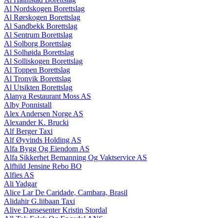
Al Nordskogen Borettslag
Al Rørskogen Borettslag
Al Sandbekk Borettslag
Al Sentrum Borettslag
Al Solborg Borettslag
Al Solhøida Borettslag
Al Solliskogen Borettslag
Al Toppen Borettslag
Al Tronvik Borettslag
Al Utsikten Borettslag
Alanya Restaurant Moss AS
Alby Ponnistall
Alex Andersen Norge AS
Alexander K. Brucki
Alf Berger Taxi
Alf Øyvinds Holding AS
Alfa Bygg Og Eiendom AS
Alfa Sikkerhet Bemanning Og Vaktservice AS
Alfhild Jensine Rebo BO
Alfies AS
Ali Yadgar
Alice Lar De Caridade, Cambara, Brasil
Alidahir G.liibaan Taxi
Alive Dansesenter Kristin Stordal