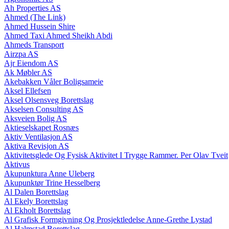
Ah Properties AS
Ahmed (The Link)
Ahmed Hussein Shire
Ahmed Taxi Ahmed Sheikh Abdi
Ahmeds Transport
Airzpa AS
Ajr Eiendom AS
Ak Møbler AS
Akebakken Våler Boligsameie
Aksel Ellefsen
Aksel Olsensveg Borettslag
Akselsen Consulting AS
Aksveien Bolig AS
Aktieselskapet Rosnæs
Aktiv Ventilasjon AS
Aktiva Revisjon AS
Aktivitetsglede Og Fysisk Aktivitet I Trygge Rammer. Per Olav Tveit
Aktivus
Akupunktura Anne Uleberg
Akupunktør Trine Hesselberg
Al Dalen Borettslag
Al Ekely Borettslag
Al Ekholt Borettslag
Al Grafisk Formgivning Og Prosjektledelse Anne-Grethe Lystad
Al Halmstad Borettslag