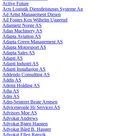
Active Future
Acts Logistik Dienstleistungs Systeme Ag
Ad Artist Management Diesen
Ad Fontes Ken Wilhelm Uggerud
Adamietz Norge AS
Adan Machinery AS
Adapta Aviation AS
Adapta Green Management AS
Adapta Motorsport AS
Adapta Sales AS
Adapti AS
Adapti Industri AS
Adapti Installasjon AS
Addendo Consulting AS
Addis AS
Ademi Holding AS
Adia AS
Adm AS
Adm-Senteret Beate Arntsen
Advicepeople Hr Services AS
Advisors Moe AS
Advokat Andrews
Advokat Bjørn Haugen
Advokat Bård B. Hauger
Advokat Ellen Rønvik