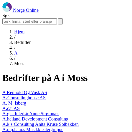
Norge Online
Søk
Hjem
/
Bedrifter
/
A
/
Moss
Bedrifter på A i Moss
A Renhold Og Vask AS
A-Consultinghouse AS
A. M. Isberg
A.c.t. AS
A.g.s. Interiør Anne Strømnæs
A.helland Development Consulting
A.k.s-Consulting Anita Kruse Solbakken
A.p.p.l.a.u.s Musikkteatergruppe