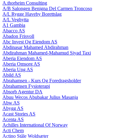
A.thorheim Consulting
A/B Salongen Benigna Del Carmen Troncoso
A/L Rygge Haveby Borettslag
A/L Veghytta
A1 Gambia
Abacco AS
Abadon Frisvoll
Abc Invest Og Eiendom AS
Abdinasar Mahamed Abdirahman
Abdirahman Mahamed-Mahamud Siyad Taxi
Aberia Eiendom AS
Aberia Omsorg AS
Aberia Ung AS
Abild AS
Abrahamsen - Kurs Og Foredragsholder
Abrahamsen Fysioterapi
Absorb Agentur DA
Abuu Wecos Abubakar Julius Masanja
Abw AS
Abygg AS
Acast Stories AS
Acenta AS
Achilles International Of Norway
Acti Chem
Actino Ståle Woldsæter