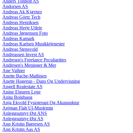
Anders Tonholt AS
Andorsen AS
Andreas Ak Kjærnes
Andreas Görtz Tech
Andreas Henriksen
Andreas Herje Utleie
Andreas Jørgensen Foto
Andreas Kamark
Andreas Karlsen Musikktjenester
Andreas Stensvold
Andreassen Invest AS
Andresen's Freelance Peculiarities
Andresen's Meninger & Mer
Ane Vallner
Anette Bache-Mathisen
Anette Hagerup - Dans Og Undervisning
Angell Realestate AS
Anine Elguren Lege
Anita Bolghaug
Anja Ekvold Fysioterapi Og Akupunktur
Anjman Flah Ul-Muslemin
Anleggsutstyr Øst ANS
Anleggsutstyr Øst AS
Ann Kristin Børresen AS
Ann Kristin Aas AS