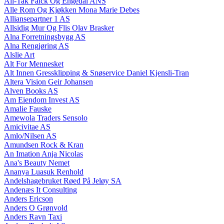
All-Tak Falck Og Engedal ANS
Alle Rom Og Kjøkken Mona Marie Debes
Alliansepartner 1 AS
Allsidig Mur Og Flis Olav Brasker
Alna Forretningsbygg AS
Alna Rengjøring AS
Alslie Art
Alt For Mennesket
Alt Innen Gressklipping & Snøservice Daniel Kjensli-Tran
Altera Vision Geir Johansen
Alven Books AS
Am Eiendom Invest AS
Amalie Fauske
Amewola Traders Sensolo
Amicivitae AS
Amlo/Nilsen AS
Amundsen Rock & Kran
An Imation Anja Nicolas
Ana's Beauty Nemet
Ananya Luasuk Renhold
Andelshagebruket Røed På Jeløy SA
Andenæs It Consulting
Anders Ericson
Anders O Grønvold
Anders Ravn Taxi