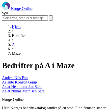
Norge Online
Søk
Hjem
/
Bedrifter
/
A
/
Maze
Bedrifter på A i Maze
Anders Nils Eira
Aslante Konsult Gaup
Aslat Heandarat J.p. Sara
Aslat Niillas Mathisen Sara
Norge Online
Hele Norges bedriftskatalog samlet på ett sted. Finn firmaer, steder