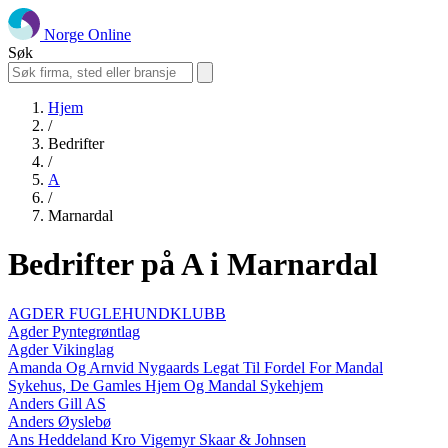
Norge Online
Søk
Hjem
/
Bedrifter
/
A
/
Marnardal
Bedrifter på A i Marnardal
AGDER FUGLEHUNDKLUBB
Agder Pyntegrøntlag
Agder Vikinglag
Amanda Og Arnvid Nygaards Legat Til Fordel For Mandal
Sykehus, De Gamles Hjem Og Mandal Sykehjem
Anders Gill AS
Anders Øyslebø
Ans Heddeland Kro Vigemyr Skaar & Johnsen