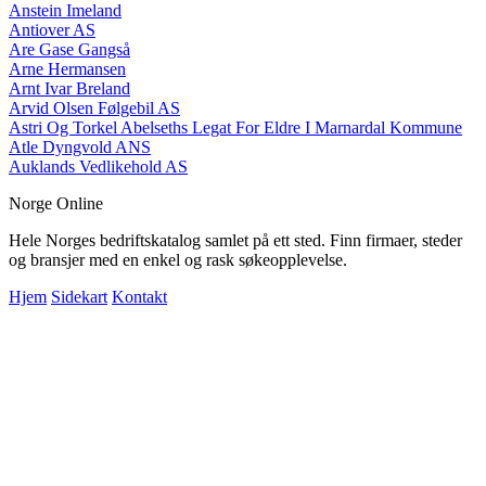
Anstein Imeland
Antiover AS
Are Gase Gangså
Arne Hermansen
Arnt Ivar Breland
Arvid Olsen Følgebil AS
Astri Og Torkel Abelseths Legat For Eldre I Marnardal Kommune
Atle Dyngvold ANS
Auklands Vedlikehold AS
Norge Online
Hele Norges bedriftskatalog samlet på ett sted. Finn firmaer, steder
og bransjer med en enkel og rask søkeopplevelse.
Hjem
Sidekart
Kontakt