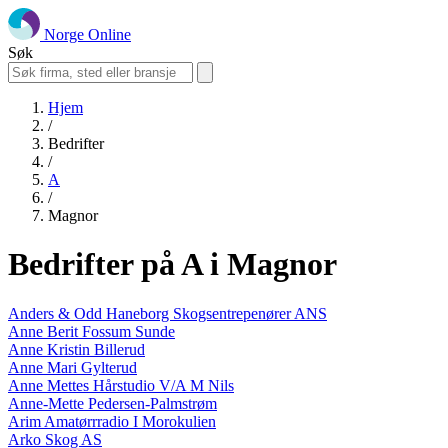
Norge Online
Søk
Hjem
/
Bedrifter
/
A
/
Magnor
Bedrifter på A i Magnor
Anders & Odd Haneborg Skogsentrepenører ANS
Anne Berit Fossum Sunde
Anne Kristin Billerud
Anne Mari Gylterud
Anne Mettes Hårstudio V/A M Nils
Anne-Mette Pedersen-Palmstrøm
Arim Amatørrradio I Morokulien
Arko Skog AS