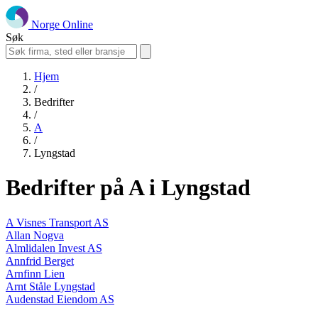
Norge Online
Søk
Hjem
/
Bedrifter
/
A
/
Lyngstad
Bedrifter på A i Lyngstad
A Visnes Transport AS
Allan Nogva
Almlidalen Invest AS
Annfrid Berget
Arnfinn Lien
Arnt Ståle Lyngstad
Audenstad Eiendom AS