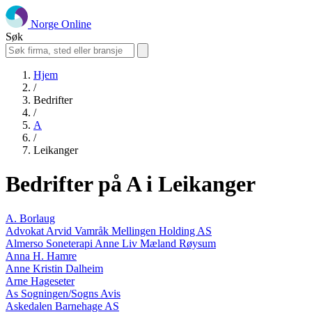
Norge Online
Søk
Hjem
/
Bedrifter
/
A
/
Leikanger
Bedrifter på A i Leikanger
A. Borlaug
Advokat Arvid Vamråk Mellingen Holding AS
Almerso Soneterapi Anne Liv Mæland Røysum
Anna H. Hamre
Anne Kristin Dalheim
Arne Hageseter
As Sogningen/Sogns Avis
Askedalen Barnehage AS