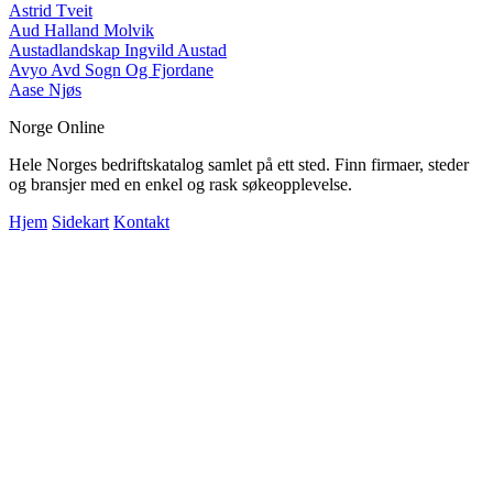
Astrid Tveit
Aud Halland Molvik
Austadlandskap Ingvild Austad
Avyo Avd Sogn Og Fjordane
Aase Njøs
Norge Online
Hele Norges bedriftskatalog samlet på ett sted. Finn firmaer, steder
og bransjer med en enkel og rask søkeopplevelse.
Hjem
Sidekart
Kontakt