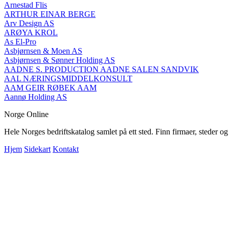
Arnestad Flis
ARTHUR EINAR BERGE
Arv Design AS
ARØYA KROL
As El-Pro
Asbjørnsen & Moen AS
Asbjørnsen & Sønner Holding AS
AADNE S. PRODUCTION AADNE SALEN SANDVIK
AAL NÆRINGSMIDDELKONSULT
AAM GEIR RØBEK AAM
Aannø Holding AS
Norge Online
Hele Norges bedriftskatalog samlet på ett sted. Finn firmaer, steder o
Hjem
Sidekart
Kontakt