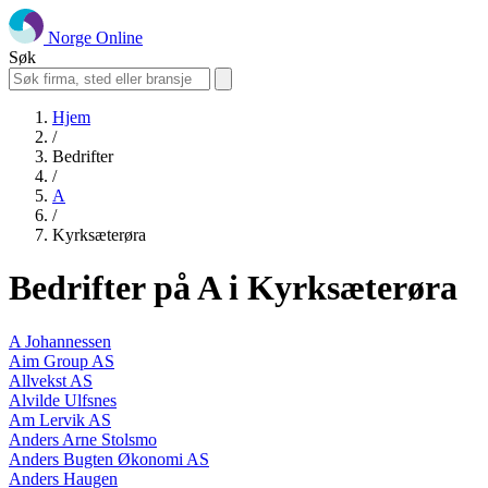
Norge Online
Søk
Hjem
/
Bedrifter
/
A
/
Kyrksæterøra
Bedrifter på A i Kyrksæterøra
A Johannessen
Aim Group AS
Allvekst AS
Alvilde Ulfsnes
Am Lervik AS
Anders Arne Stolsmo
Anders Bugten Økonomi AS
Anders Haugen