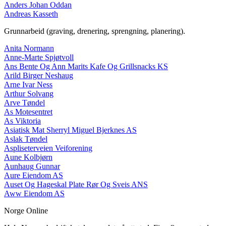
Anders Johan Oddan
Andreas Kasseth
Grunnarbeid (graving, drenering, sprengning, planering).
Anita Normann
Anne-Marte Spjøtvoll
Ans Bente Og Ann Marits Kafe Og Grillsnacks KS
Arild Birger Neshaug
Arne Ivar Ness
Arthur Solvang
Arve Tøndel
As Motesentret
As Viktoria
Asiatisk Mat Sherryl Miguel Bjerknes AS
Aslak Tøndel
Aspliseterveien Veiforening
Aune Kolbjørn
Aunhaug Gunnar
Aure Eiendom AS
Auset Og Hageskal Plate Rør Og Sveis ANS
Aww Eiendom AS
Norge Online