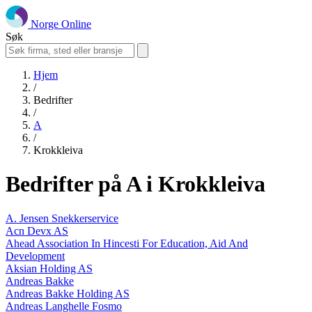
Norge Online
Søk
Hjem
/
Bedrifter
/
A
/
Krokkleiva
Bedrifter på A i Krokkleiva
A. Jensen Snekkerservice
Acn Devx AS
Ahead Association In Hincesti For Education, Aid And
Development
Aksian Holding AS
Andreas Bakke
Andreas Bakke Holding AS
Andreas Langhelle Fosmo