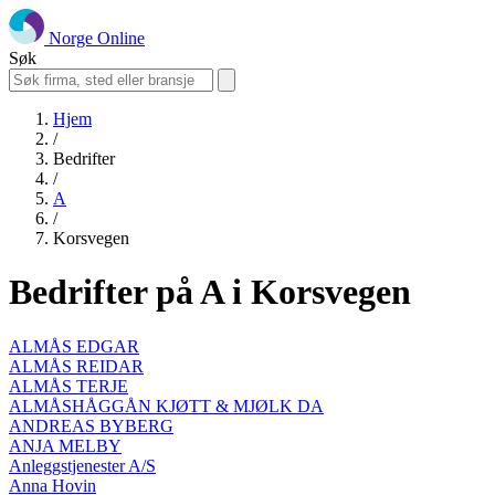
Norge Online
Søk
Hjem
/
Bedrifter
/
A
/
Korsvegen
Bedrifter på A i Korsvegen
ALMÅS EDGAR
ALMÅS REIDAR
ALMÅS TERJE
ALMÅSHÅGGÅN KJØTT & MJØLK DA
ANDREAS BYBERG
ANJA MELBY
Anleggstjenester A/S
Anna Hovin