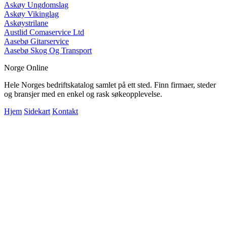
Askøy Ungdomslag
Askøy Vikinglag
Askøystrilane
Austlid Comaservice Ltd
Aasebø Gitarservice
Aasebø Skog Og Transport
Norge Online
Hele Norges bedriftskatalog samlet på ett sted. Finn firmaer, steder
og bransjer med en enkel og rask søkeopplevelse.
Hjem
Sidekart
Kontakt