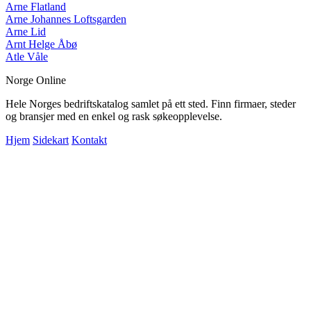
Arne Flatland
Arne Johannes Loftsgarden
Arne Lid
Arnt Helge Åbø
Atle Våle
Norge Online
Hele Norges bedriftskatalog samlet på ett sted. Finn firmaer, steder
og bransjer med en enkel og rask søkeopplevelse.
Hjem
Sidekart
Kontakt