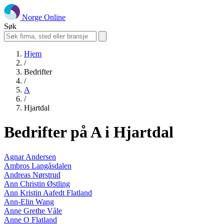
Norge Online
Søk
Hjem
/
Bedrifter
/
A
/
Hjartdal
Bedrifter på A i Hjartdal
Agnar Andersen
Ambros Langåsdalen
Andreas Nørstrud
Ann Christin Østling
Ann Kristin Aafedt Flatland
Ann-Elin Wang
Anne Grethe Våle
Anne O Flatland