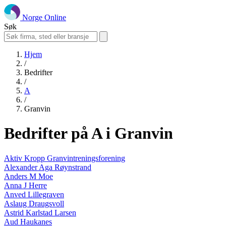
Norge Online
Søk
Hjem
/
Bedrifter
/
A
/
Granvin
Bedrifter på A i Granvin
Aktiv Kropp Granvintreningsforening
Alexander Aga Røynstrand
Anders M Moe
Anna J Herre
Anved Lillegraven
Aslaug Draugsvoll
Astrid Karlstad Larsen
Aud Haukanes