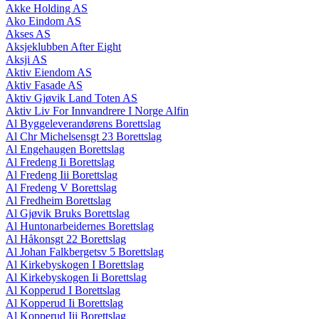
Akke Holding AS
Ako Eindom AS
Akses AS
Aksjeklubben After Eight
Aksji AS
Aktiv Eiendom AS
Aktiv Fasade AS
Aktiv Gjøvik Land Toten AS
Aktiv Liv For Innvandrere I Norge Alfin
Al Byggeleverandørens Borettslag
Al Chr Michelsensgt 23 Borettslag
Al Engehaugen Borettslag
Al Fredeng Ii Borettslag
Al Fredeng Iii Borettslag
Al Fredeng V Borettslag
Al Fredheim Borettslag
Al Gjøvik Bruks Borettslag
Al Huntonarbeidernes Borettslag
Al Håkonsgt 22 Borettslag
Al Johan Falkbergetsv 5 Borettslag
Al Kirkebyskogen I Borettslag
Al Kirkebyskogen Ii Borettslag
Al Kopperud I Borettslag
Al Kopperud Ii Borettslag
Al Kopperud Iii Borettslag