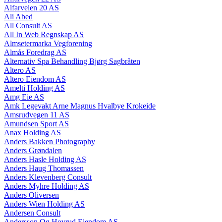
Alfarveien 20 AS
Ali Abed
All Consult AS
All In Web Regnskap AS
Almsetermarka Vegforening
Almås Foredrag AS
Alternativ Spa Behandling Bjørg Sagbråten
Altero AS
Altero Eiendom AS
Amelti Holding AS
Amg Eie AS
Amk Legevakt Arne Magnus Hvalbye Krokeide
Amsrudvegen 11 AS
Amundsen Sport AS
Anax Holding AS
Anders Bakken Photography
Anders Grøndalen
Anders Hasle Holding AS
Anders Haug Thomassen
Anders Klevenberg Consult
Anders Myhre Holding AS
Anders Oliversen
Anders Wien Holding AS
Andersen Consult
Andersson Og Hovrud Eiendom AS