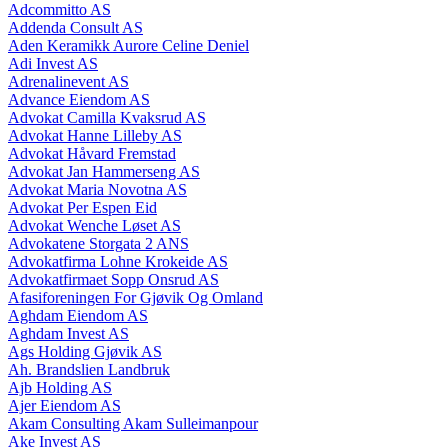
Adcommitto AS
Addenda Consult AS
Aden Keramikk Aurore Celine Deniel
Adi Invest AS
Adrenalinevent AS
Advance Eiendom AS
Advokat Camilla Kvaksrud AS
Advokat Hanne Lilleby AS
Advokat Håvard Fremstad
Advokat Jan Hammerseng AS
Advokat Maria Novotna AS
Advokat Per Espen Eid
Advokat Wenche Løset AS
Advokatene Storgata 2 ANS
Advokatfirma Lohne Krokeide AS
Advokatfirmaet Sopp Onsrud AS
Afasiforeningen For Gjøvik Og Omland
Aghdam Eiendom AS
Aghdam Invest AS
Ags Holding Gjøvik AS
Ah. Brandslien Landbruk
Ajb Holding AS
Ajer Eiendom AS
Akam Consulting Akam Sulleimanpour
Ake Invest AS