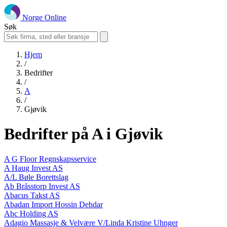
Norge Online
Søk
Hjem
/
Bedrifter
/
A
/
Gjøvik
Bedrifter på A i Gjøvik
A G Floor Regnskapsservice
A Haug Invest AS
A/L Bøle Borettslag
Ab Bråsstorp Invest AS
Abacus Takst AS
Abadan Import Hossin Dehdar
Abc Holding AS
Adagio Massasje & Velvære V/Linda Kristine Uhnger