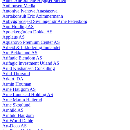
Antec Ane Jonette Heggset Sterten
Anthonsen Media
Antoniya Ivanova Anastasova
Aortakonsult Eric Azimmermann
Apbyggprosjekt Sivilingeniør Arne Petersborg
Apn Holding AS
Apotekergården Dokka AS
Applaus AS
Aquanovo Premium Center AS
Arbeid & Inkludering Innlandet
Are Bekkelund AS
Arifagic Eiendom AS
Arifagic Investment Utland AS
Arild Kristiansen Consulting
Arild Thorsrud
Arkart. DA
Armin Houman
Arne Haugom AS
Arne Lundstad Holding AS
Arne Martin Hatterud
Arne Skoglund
Arnhild AS
Arnhild Haugom
Art World Dahle
Art-Deco AS