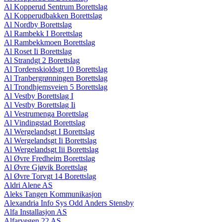
Al Kopperud Sentrum Borettslag
Al Kopperudbakken Borettslag
Al Nordby Borettslag
Al Rambekk I Borettslag
Al Rambekkmoen Borettslag
Al Roset Ii Borettslag
Al Strandgt 2 Borettslag
Al Tordenskioldsgt 10 Borettslag
Al Tranbergrønningen Borettslag
Al Trondhjemsveien 5 Borettslag
Al Vestby Borettslag I
Al Vestby Borettslag Ii
Al Vestrumenga Borettslag
Al Vindingstad Borettslag
Al Wergelandsgt I Borettslag
Al Wergelandsgt Ii Borettslag
Al Wergelandsgt Iii Borettslag
Al Øvre Fredheim Borettslag
Al Øvre Gjøvik Borettslag
Al Øvre Torvgt 14 Borettslag
Aldri Alene AS
Aleks Tangen Kommunikasjon
Alexandria Info Sys Odd Anders Stensby
Alfa Installasjon AS
Alfarvegen 22 AS