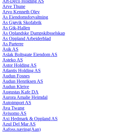
Art-Deco Holding AS
Arve Thune
Arvo Kenneth Olev
As Eiendomsforvaltning
As Gjøvik Skofabrik
As Gtk-Hallen
As Oplandske Dampskibsselskap
As Oppland Arbeiderblad
As Parterre
Asik AS
Aslak Boltsgate Eiendom AS
Asteko AS
Astor Holding AS
Atlantis Holding AS
Audun Fosnes
Audun Henriksen AS
Audun Kleive
Augustas Kafe DA
Aurora Amalie Heimdal
Autoimport AS
Ava Twang
Avisomo AS
Axi Hedmark & Oppland AS
Azul Del Mar AS
Aafoss.næring(Aan)