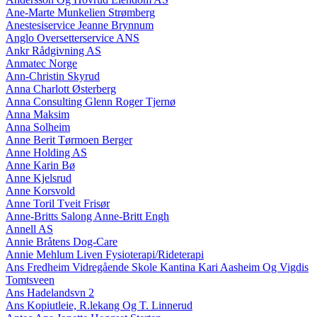
Ane-Marte Munkelien Strømberg
Anestesiservice Jeanne Brynnum
Anglo Oversetterservice ANS
Ankr Rådgivning AS
Anmatec Norge
Ann-Christin Skyrud
Anna Charlott Østerberg
Anna Consulting Glenn Roger Tjernø
Anna Maksim
Anna Solheim
Anne Berit Tørmoen Berger
Anne Holding AS
Anne Karin Bø
Anne Kjelsrud
Anne Korsvold
Anne Toril Tveit Frisør
Anne-Britts Salong Anne-Britt Engh
Annell AS
Annie Bråtens Dog-Care
Annie Mehlum Liven Fysioterapi/Rideterapi
Ans Fredheim Vidregående Skole Kantina Kari Aasheim Og Vigdis
Tomtsveen
Ans Hadelandsvn 2
Ans Kopiutleie, R.lekang Og T. Linnerud