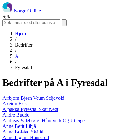
Norge Online
Søk
Hjem
/
Bedrifter
/
A
/
Fyresdal
Bedrifter på A i Fyresdal
Airbjørn Bjørn Veum Seljevold
Aketun Fisk
Alpakka Fyresdal Skautvedt
Andre Budde
Andreas Valebjørg. Håndverk Og Utleige.
Anne Berit Libjå
Anne Bolstad Skålid
Anne Ingunn Hanserud