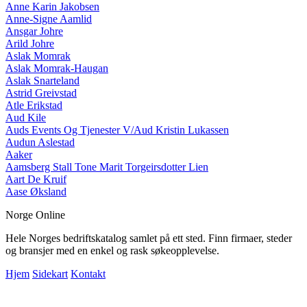
Anne Karin Jakobsen
Anne-Signe Aamlid
Ansgar Johre
Arild Johre
Aslak Momrak
Aslak Momrak-Haugan
Aslak Snarteland
Astrid Greivstad
Atle Erikstad
Aud Kile
Auds Events Og Tjenester V/Aud Kristin Lukassen
Audun Aslestad
Aaker
Aamsberg Stall Tone Marit Torgeirsdotter Lien
Aart De Kruif
Aase Øksland
Norge Online
Hele Norges bedriftskatalog samlet på ett sted. Finn firmaer, steder
og bransjer med en enkel og rask søkeopplevelse.
Hjem
Sidekart
Kontakt