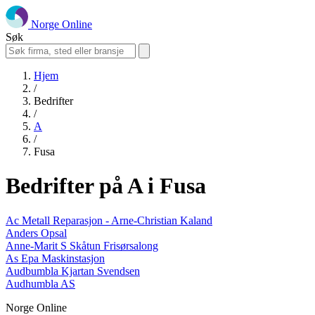
Norge Online
Søk
Hjem
/
Bedrifter
/
A
/
Fusa
Bedrifter på A i Fusa
Ac Metall Reparasjon - Arne-Christian Kaland
Anders Opsal
Anne-Marit S Skåtun Frisørsalong
As Epa Maskinstasjon
Audbumbla Kjartan Svendsen
Audhumbla AS
Norge Online