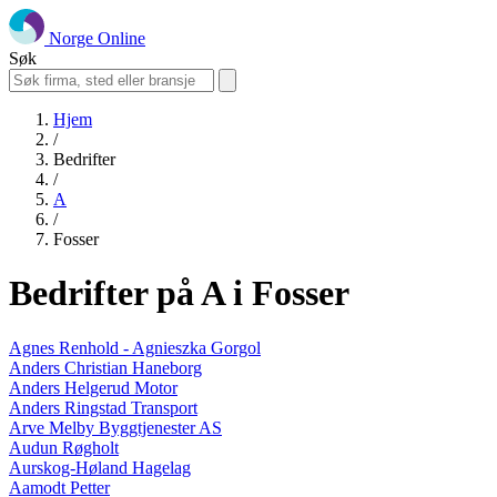
Norge Online
Søk
Hjem
/
Bedrifter
/
A
/
Fosser
Bedrifter på A i Fosser
Agnes Renhold - Agnieszka Gorgol
Anders Christian Haneborg
Anders Helgerud Motor
Anders Ringstad Transport
Arve Melby Byggtjenester AS
Audun Røgholt
Aurskog-Høland Hagelag
Aamodt Petter