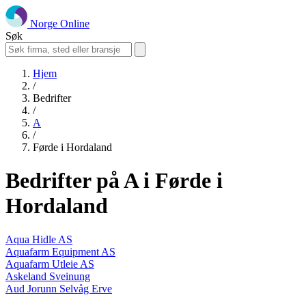
Norge Online
Søk
Hjem
/
Bedrifter
/
A
/
Førde i Hordaland
Bedrifter på A i Førde i
Hordaland
Aqua Hidle AS
Aquafarm Equipment AS
Aquafarm Utleie AS
Askeland Sveinung
Aud Jorunn Selvåg Erve