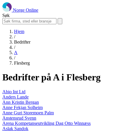
Norge Online
Søk
Hjem
/
Bedrifter
/
A
/
Flesberg
Bedrifter på A i Flesberg
Abio Int Ltd
Anders Lande
Ann Kristin Bergan
Anne Fekjan Solheim
Anne Guri Storemoen Palm
Anstensrud Svenn
Arena Kompetanseutvikling Dag Otto Winnæss
Aslak Sandok