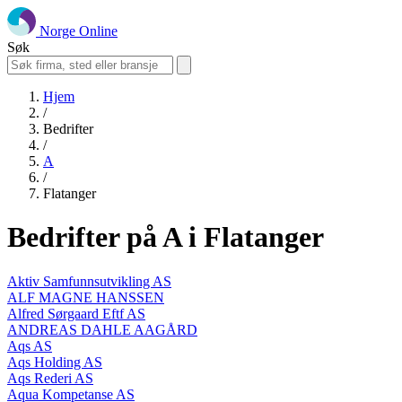
Norge Online
Søk
Hjem
/
Bedrifter
/
A
/
Flatanger
Bedrifter på A i Flatanger
Aktiv Samfunnsutvikling AS
ALF MAGNE HANSSEN
Alfred Sørgaard Eftf AS
ANDREAS DAHLE AAGÅRD
Aqs AS
Aqs Holding AS
Aqs Rederi AS
Aqua Kompetanse AS