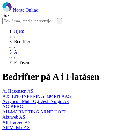
Norge Online
Søk
Hjem
/
Bedrifter
/
A
/
Flatåsen
Bedrifter på A i Flatåsen
A. Hågensen AS
A2S ENGINEERING BJØRN AAS
Acrylicon Midt- Og Vest- Norge AS
AG BERG
AH-MARKETING ARNE HOEL
Aktiweb AS
Alf Hansen AS
Alf Malvik AS