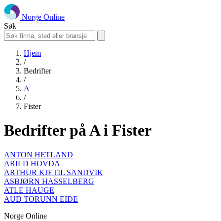
Norge Online
Søk
Hjem
/
Bedrifter
/
A
/
Fister
Bedrifter på A i Fister
ANTON HETLAND
ARILD HOVDA
ARTHUR KJETIL SANDVIK
ASBJØRN HASSELBERG
ATLE HAUGE
AUD TORUNN EIDE
Norge Online