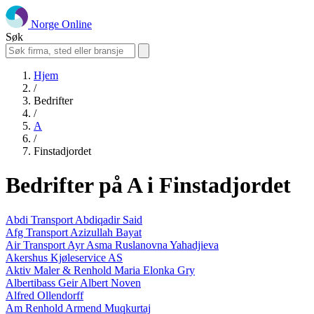
Norge Online
Søk
Hjem
/
Bedrifter
/
A
/
Finstadjordet
Bedrifter på A i Finstadjordet
Abdi Transport Abdiqadir Said
Afg Transport Azizullah Bayat
Air Transport Ayr Asma Ruslanovna Yahadjieva
Akershus Kjøleservice AS
Aktiv Maler & Renhold Maria Elonka Gry
Albertibass Geir Albert Noven
Alfred Ollendorff
Am Renhold Armend Muqkurtaj