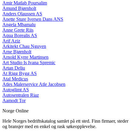
Amir Matlab Poursalim
Amund Bjørnholt
Anders Olaussen AS
Anette Sture Iversen Dans ANS
Angela Mbamalu
Anne Grete Riis
Aqua Borealis AS
Arif Aziz
Arkitekt Chau Nguyen
Arne Bjørnholt
Arnold Kyrre Martinsen
Art Studio Is Ivana Spremic
Artan Deliu
At Rigg Bygg AS
Atal Medicus
Atles Malerservice Atle Jacobsen
Autoglimt AS
Autosentralen Riaz
Aamodt Tor
Norge Online
Hele Norges bedriftskatalog samlet på ett sted. Finn firmaer, steder
og bransjer med en enkel og rask søkeopplevelse.