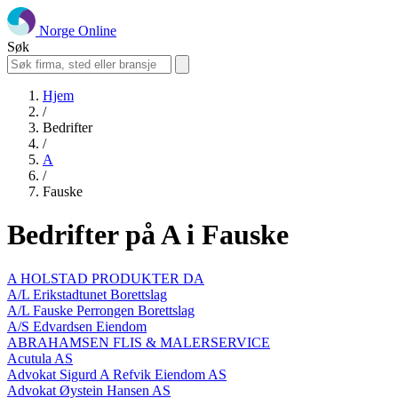
Norge Online
Søk
Hjem
/
Bedrifter
/
A
/
Fauske
Bedrifter på A i Fauske
A HOLSTAD PRODUKTER DA
A/L Erikstadtunet Borettslag
A/L Fauske Perrongen Borettslag
A/S Edvardsen Eiendom
ABRAHAMSEN FLIS & MALERSERVICE
Acutula AS
Advokat Sigurd A Refvik Eiendom AS
Advokat Øystein Hansen AS