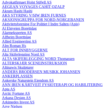
Advokatfirmaet Holst Stifjell AS
AEGEAN VOYAGES CAHIT OZALP
Akram Hashi Hashi
AKS STYRING V/SIW IREN FURNES
AKSJONSGRUPPA FOR NORD-NORGEBANEN
Aktivitetsforening For Politiet I Indre Salten (Apis)
Al Elgveien Borettslag
Alarmeksperten AS
Alfheim Borettslag
Allied Engineering AS
Alm Roman Hs
ALT FOR INNBYGGERNE
Alta Skiferlegging Nord AS
ALTA SKIFERLEGGING NORD Thomassen
ALTERSKJÆR SCENEINSTRUKSJON
Altinawis Skulpturer
ANDERS BRODERSEN MUSIKK JOHANSEN
ANKERPLASSEN
Ankerske Naturstein Eiendom AS
ANN IREN KÅRTVEIT FYSIOTERAPI OG HABILITERING
Apta AS
Arctic Fortune AS
Arkana Design AS
Arkimedes Invest AS
Arve Nielsen