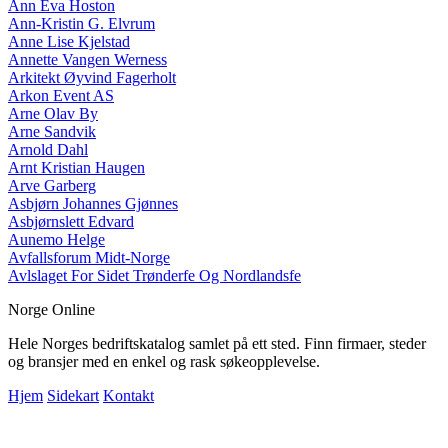
Ann Eva Hoston
Ann-Kristin G. Elvrum
Anne Lise Kjelstad
Annette Vangen Werness
Arkitekt Øyvind Fagerholt
Arkon Event AS
Arne Olav By
Arne Sandvik
Arnold Dahl
Arnt Kristian Haugen
Arve Garberg
Asbjørn Johannes Gjønnes
Asbjørnslett Edvard
Aunemo Helge
Avfallsforum Midt-Norge
Avlslaget For Sidet Trønderfe Og Nordlandsfe
Norge Online
Hele Norges bedriftskatalog samlet på ett sted. Finn firmaer, steder
og bransjer med en enkel og rask søkeopplevelse.
Hjem
Sidekart
Kontakt