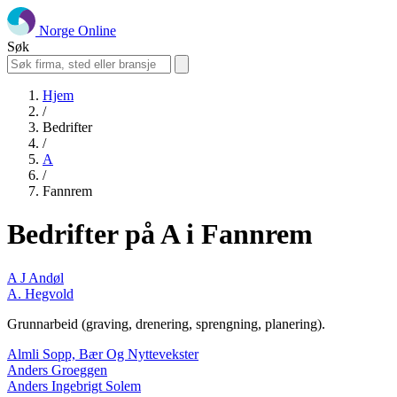
Norge Online
Søk
Hjem
/
Bedrifter
/
A
/
Fannrem
Bedrifter på A i Fannrem
A J Andøl
A. Hegvold
Grunnarbeid (graving, drenering, sprengning, planering).
Almli Sopp, Bær Og Nyttevekster
Anders Groeggen
Anders Ingebrigt Solem