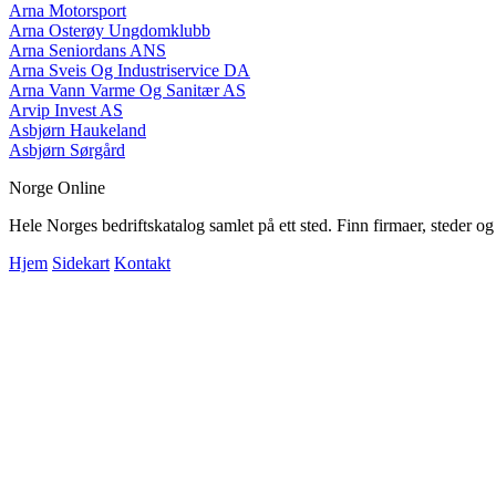
Arna Motorsport
Arna Osterøy Ungdomklubb
Arna Seniordans ANS
Arna Sveis Og Industriservice DA
Arna Vann Varme Og Sanitær AS
Arvip Invest AS
Asbjørn Haukeland
Asbjørn Sørgård
Norge Online
Hele Norges bedriftskatalog samlet på ett sted. Finn firmaer, steder o
Hjem
Sidekart
Kontakt