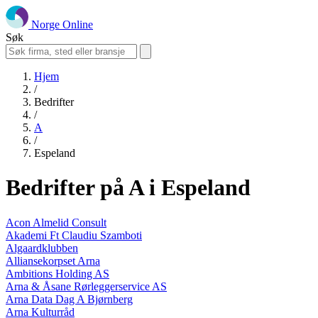
Norge Online
Søk
Hjem
/
Bedrifter
/
A
/
Espeland
Bedrifter på A i Espeland
Acon Almelid Consult
Akademi Ft Claudiu Szamboti
Algaardklubben
Alliansekorpset Arna
Ambitions Holding AS
Arna & Åsane Rørleggerservice AS
Arna Data Dag A Bjørnberg
Arna Kulturråd