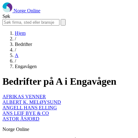
Norge Online
Søk
Hjem
/
Bedrifter
/
A
/
Engavågen
Bedrifter på A i Engavågen
AFRIKAS VENNER
ALBERT K. MELØYSUND
ANGELL HANS ELLING
ANS LEIF BYE & CO
ASTOR ÅSJORD
Norge Online