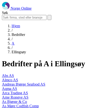
Norge Online
Søk
Hjem
/
Bedrifter
/
A
/
Ellingsøy
Bedrifter på A i Ellingsøy
Abs AS
Almco AS
Andreas Bjørge Seafood AS
Aqma AS
Arca Trading AS
Arne Rongve AS
As Bjørge & Co
As Møre Codfish Comp