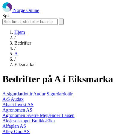
Norge Online
Søk
Hjem
/
Bedrifter
/
A
/
Eiksmarka
Bedrifter på A i Eiksmarka
A.sigurdardottir Audur Sigurdardottir
A/S Audax
Abaci Invest AS
Agronomen AS
Agronomen Sverre Mejlænder-Larsen
Aksjeselskapet Butikk-Eika
Alfaplan AS
Alley Oop AS