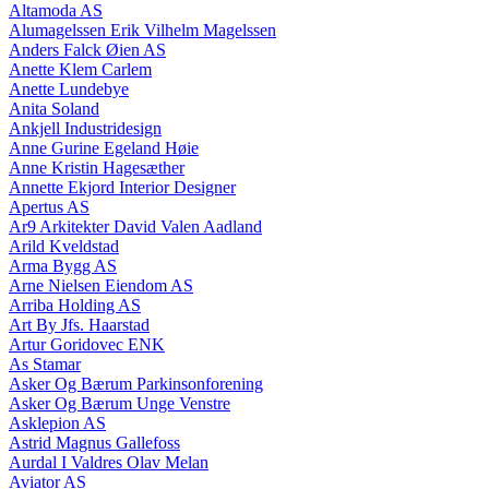
Altamoda AS
Alumagelssen Erik Vilhelm Magelssen
Anders Falck Øien AS
Anette Klem Carlem
Anette Lundebye
Anita Soland
Ankjell Industridesign
Anne Gurine Egeland Høie
Anne Kristin Hagesæther
Annette Ekjord Interior Designer
Apertus AS
Ar9 Arkitekter David Valen Aadland
Arild Kveldstad
Arma Bygg AS
Arne Nielsen Eiendom AS
Arriba Holding AS
Art By Jfs. Haarstad
Artur Goridovec ENK
As Stamar
Asker Og Bærum Parkinsonforening
Asker Og Bærum Unge Venstre
Asklepion AS
Astrid Magnus Gallefoss
Aurdal I Valdres Olav Melan
Aviator AS