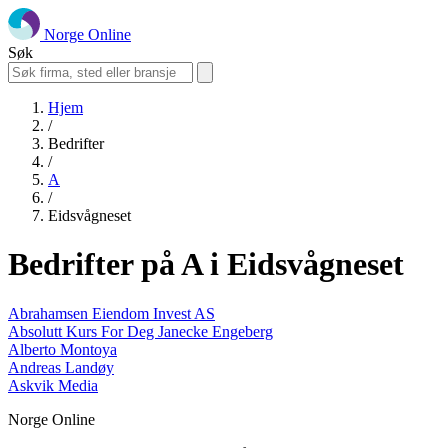
Norge Online
Søk
Hjem
/
Bedrifter
/
A
/
Eidsvågneset
Bedrifter på A i Eidsvågneset
Abrahamsen Eiendom Invest AS
Absolutt Kurs For Deg Janecke Engeberg
Alberto Montoya
Andreas Landøy
Askvik Media
Norge Online