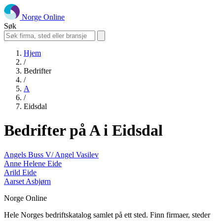
Norge Online
Søk
Hjem
/
Bedrifter
/
A
/
Eidsdal
Bedrifter på A i Eidsdal
Angels Buss V/ Angel Vasilev
Anne Helene Eide
Arild Eide
Aarset Asbjørn
Norge Online
Hele Norges bedriftskatalog samlet på ett sted. Finn firmaer, steder