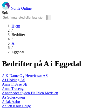
Norge Online
Søk
Hjem
/
Bedrifter
/
A
/
Eggedal
Bedrifter på A i Eggedal
A K Dame Og Herrefrisør AS
Af Holding AS
Anna Frøyse SE
Anne Trøseng
Annerledes Syden Eli Ihlen Medalen
As Soleskogen
Aslak Aabø
Aalien Knut Helge