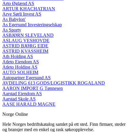
Arto Øglænd AS
ARTUR KHACHATRJAN
Arve Sørli Invest AS
As Babylon'
As Egersund Investeringselskap
As Sporty
ASBJØRN SLEVELAND
ASLAUG VESHOVDE
ASTRID BJØRG EIDE
ASTRID KVASSHEIM
Ath Holding AS
Atleto Eiendom AS
Atleto Holding AS
AUTO SOLHEIM
Autopartner Egersund AS
AVDELING 613 GODS/LOGISTIKK ROGALAND
AARON IMPORT G Tønnesen
Aarstad Eiendom AS
Aarstad Skole AS
AASE HARALD MAGNE
Norge Online
Hele Norges bedriftskatalog samlet på ett sted. Finn firmaer, steder
og bransjer med en enkel og rask søkeopplevelse.