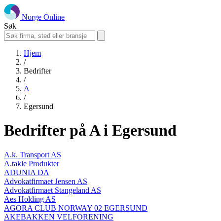
Norge Online
Søk
Hjem
/
Bedrifter
/
A
/
Egersund
Bedrifter på A i Egersund
A.k. Transport AS
A.takle Produkter
ADUNIA DA
Advokatfirmaet Jensen AS
Advokatfirmaet Stangeland AS
Aes Holding AS
AGORA CLUB NORWAY 02 EGERSUND
AKEBAKKEN VELFORENING