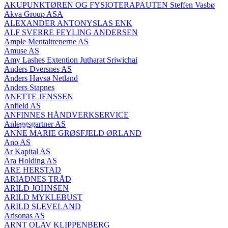
AKUPUNKTØREN OG FYSIOTERAPAUTEN Steffen Vasbø
Akva Group ASA
ALEXANDER ANTONYSLAS ENK
ALF SVERRE FEYLING ANDERSEN
Ample Mentaltrenerne AS
Amuse AS
Amy Lashes Extention Jutharat Sriwichai
Anders Dversnes AS
Anders Havsø Netland
Anders Stapnes
ANETTE JENSSEN
Anfield AS
ANFINNES HÅNDVERKSERVICE
Anleggsgartner AS
ANNE MARIE GRØSFJELD ØRLAND
Ano AS
Ar Kapital AS
Ara Holding AS
ARE HERSTAD
ARIADNES TRÅD
ARILD JOHNSEN
ARILD MYKLEBUST
ARILD SLEVELAND
Arisonas AS
ARNT OLAV KLIPPENBERG