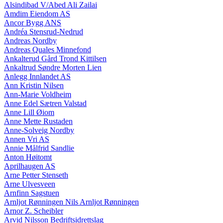
Alsindibad V/Abed Ali Zailai
Amdim Eiendom AS
Ancor Bygg ANS
Andréa Stensrud-Nedrud
Andreas Nordby
Andreas Quales Minnefond
Ankalterud Gård Trond Kittilsen
Ankaltrud Søndre Morten Lien
Anlegg Innlandet AS
Ann Kristin Nilsen
Ann-Marie Voldheim
Anne Edel Sætren Valstad
Anne Lill Øiom
Anne Mette Rustaden
Anne-Solveig Nordby
Annen Vri AS
Annie Målfrid Sandlie
Anton Høitomt
Aprilhaugen AS
Arne Petter Stenseth
Arne Ulvesveen
Arnfinn Sagstuen
Arnljot Rønningen Nils Arnljot Rønningen
Arnor Z. Scheibler
Arvid Nilsson Bedriftsidrettslag