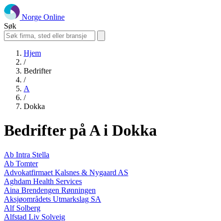
Norge Online
Søk
Hjem
/
Bedrifter
/
A
/
Dokka
Bedrifter på A i Dokka
Ab Intra Stella
Ab Tomter
Advokatfirmaet Kalsnes & Nygaard AS
Aghdam Health Services
Aina Brendengen Rønningen
Aksjøområdets Utmarkslag SA
Alf Solberg
Alfstad Liv Solveig