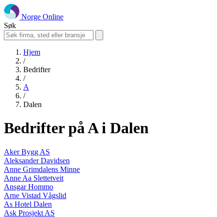
Norge Online
Søk
Hjem
/
Bedrifter
/
A
/
Dalen
Bedrifter på A i Dalen
Aker Bygg AS
Aleksander Davidsen
Anne Grimdalens Minne
Anne Aa Slettetveit
Ansgar Hommo
Arne Vistad Vågslid
As Hotel Dalen
Ask Prosjekt AS