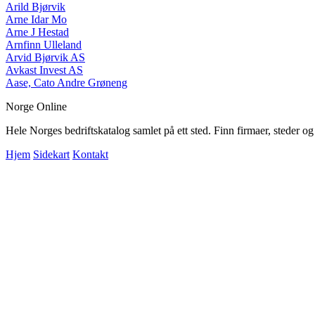
Arild Bjørvik
Arne Idar Mo
Arne J Hestad
Arnfinn Ulleland
Arvid Bjørvik AS
Avkast Invest AS
Aase, Cato Andre Grøneng
Norge Online
Hele Norges bedriftskatalog samlet på ett sted. Finn firmaer, steder o
Hjem
Sidekart
Kontakt