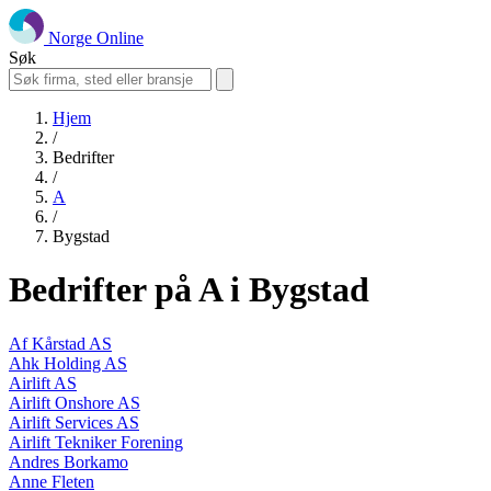
Norge Online
Søk
Hjem
/
Bedrifter
/
A
/
Bygstad
Bedrifter på A i Bygstad
Af Kårstad AS
Ahk Holding AS
Airlift AS
Airlift Onshore AS
Airlift Services AS
Airlift Tekniker Forening
Andres Borkamo
Anne Fleten