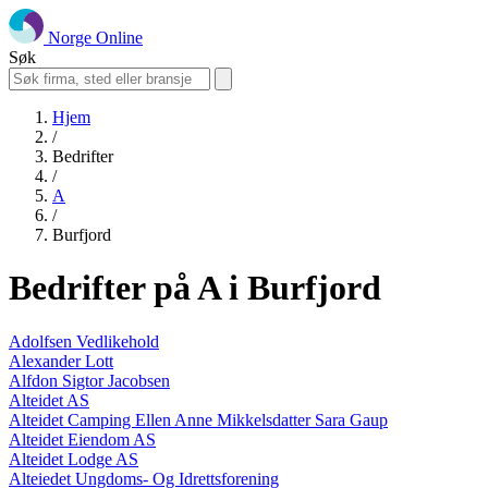
Norge Online
Søk
Hjem
/
Bedrifter
/
A
/
Burfjord
Bedrifter på A i Burfjord
Adolfsen Vedlikehold
Alexander Lott
Alfdon Sigtor Jacobsen
Alteidet AS
Alteidet Camping Ellen Anne Mikkelsdatter Sara Gaup
Alteidet Eiendom AS
Alteidet Lodge AS
Alteiedet Ungdoms- Og Idrettsforening