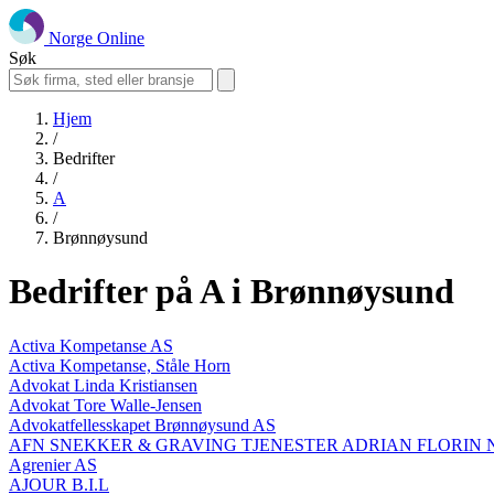
Norge Online
Søk
Hjem
/
Bedrifter
/
A
/
Brønnøysund
Bedrifter på A i Brønnøysund
Activa Kompetanse AS
Activa Kompetanse, Ståle Horn
Advokat Linda Kristiansen
Advokat Tore Walle-Jensen
Advokatfellesskapet Brønnøysund AS
AFN SNEKKER & GRAVING TJENESTER ADRIAN FLORIN 
Agrenier AS
AJOUR B.I.L