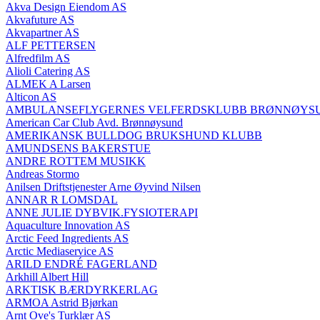
Akva Design Eiendom AS
Akvafuture AS
Akvapartner AS
ALF PETTERSEN
Alfredfilm AS
Alioli Catering AS
ALMEK A Larsen
Alticon AS
AMBULANSEFLYGERNES VELFERDSKLUBB BRØNNØYS
American Car Club Avd. Brønnøysund
AMERIKANSK BULLDOG BRUKSHUND KLUBB
AMUNDSENS BAKERSTUE
ANDRE ROTTEM MUSIKK
Andreas Stormo
Anilsen Driftstjenester Arne Øyvind Nilsen
ANNAR R LOMSDAL
ANNE JULIE DYBVIK.FYSIOTERAPI
Aquaculture Innovation AS
Arctic Feed Ingredients AS
Arctic Mediaservice AS
ARILD ENDRÉ FAGERLAND
Arkhill Albert Hill
ARKTISK BÆRDYRKERLAG
ARMOA Astrid Bjørkan
Arnt Ove's Turklær AS