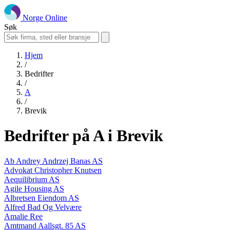
Norge Online
Søk
Hjem
/
Bedrifter
/
A
/
Brevik
Bedrifter på A i Brevik
Ab Andrey Andrzej Banas AS
Advokat Christopher Knutsen
Aequilibrium AS
Agile Housing AS
Albretsen Eiendom AS
Alfred Bad Og Velvære
Amalie Ree
Amtmand Aallsgt. 85 AS