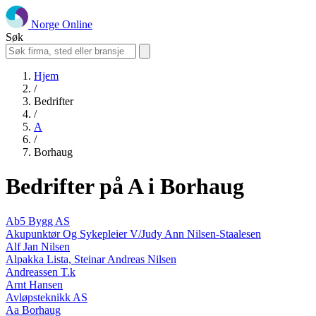
Norge Online
Søk
Hjem
/
Bedrifter
/
A
/
Borhaug
Bedrifter på A i Borhaug
Ab5 Bygg AS
Akupunktør Og Sykepleier V/Judy Ann Nilsen-Staalesen
Alf Jan Nilsen
Alpakka Lista, Steinar Andreas Nilsen
Andreassen T.k
Arnt Hansen
Avløpsteknikk AS
Aa Borhaug