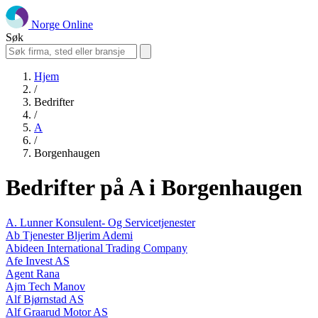
Norge Online
Søk
Hjem
/
Bedrifter
/
A
/
Borgenhaugen
Bedrifter på A i Borgenhaugen
A. Lunner Konsulent- Og Servicetjenester
Ab Tjenester Bljerim Ademi
Abideen International Trading Company
Afe Invest AS
Agent Rana
Ajm Tech Manov
Alf Bjørnstad AS
Alf Graarud Motor AS