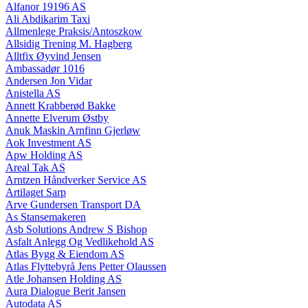
Alfanor 19196 AS
Ali Abdikarim Taxi
Allmenlege Praksis/Antoszkow
Allsidig Trening M. Hagberg
Alltfix Øyvind Jensen
Ambassadør 1016
Andersen Jon Vidar
Anistella AS
Annett Krabberød Bakke
Annette Elverum Østby
Anuk Maskin Arnfinn Gjerløw
Aok Investment AS
Apw Holding AS
Areal Tak AS
Arntzen Håndverker Service AS
Artilaget Sarp
Arve Gundersen Transport DA
As Stansemakeren
Asb Solutions Andrew S Bishop
Asfalt Anlegg Og Vedlikehold AS
Atlas Bygg & Eiendom AS
Atlas Flyttebyrå Jens Petter Olaussen
Atle Johansen Holding AS
Aura Dialogue Berit Jansen
Autodata AS