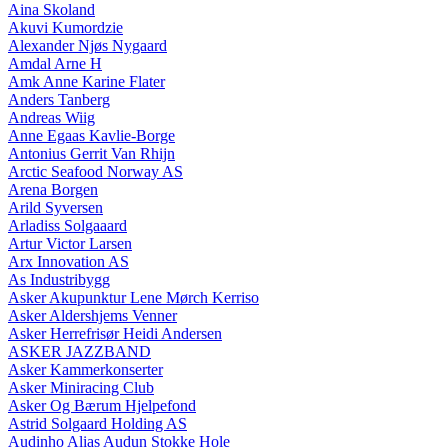
Aina Skoland
Akuvi Kumordzie
Alexander Njøs Nygaard
Amdal Arne H
Amk Anne Karine Flater
Anders Tanberg
Andreas Wiig
Anne Egaas Kavlie-Borge
Antonius Gerrit Van Rhijn
Arctic Seafood Norway AS
Arena Borgen
Arild Syversen
Arladiss Solgaaard
Artur Victor Larsen
Arx Innovation AS
As Industribygg
Asker Akupunktur Lene Mørch Kerriso
Asker Aldershjems Venner
Asker Herrefrisør Heidi Andersen
ASKER JAZZBAND
Asker Kammerkonserter
Asker Miniracing Club
Asker Og Bærum Hjelpefond
Astrid Solgaard Holding AS
Audinho Alias Audun Stokke Hole