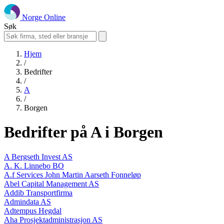
Norge Online
Søk
Hjem
/
Bedrifter
/
A
/
Borgen
Bedrifter på A i Borgen
A Bergseth Invest AS
A. K. Linnebo BO
A.f Services John Martin Aarseth Fonneløp
Abel Capital Management AS
Addib Transportfirma
Admindata AS
Adtempus Hegdal
Aha Prosjektadministrasjon AS