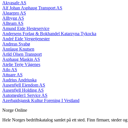
Akvasafe AS
Alf Johan Asphaug Transport AS
Algaepro AS
Allbygg AS
Allteam AS
Amund Eide Hesteservice
Andersens Forlag & Bokhandel Katarzyna Tykocka
André Eide Vergetjenester
Andreas Svabø
Annlaug Knutsen
Arild Olsen Transport
Asphaug Maskin AS
Atelie Terje Vågenes
Atlo AS
Attuare AS
Audrius Andriuska
Ausenfjell Eiendom AS
Ausenfjell Holding AS
Automegler1 Service AS
Azerbaidsjansk Kultur Forening I Vestland
Norge Online
Hele Norges bedriftskatalog samlet på ett sted. Finn firmaer, steder o