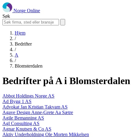
Norge Online
Søk
Hjem
/
Bedrifter
/
A
/
Blomsterdalen
Bedrifter på A i Blomsterdalen
Abbot Holdings Norge AS
Ad Bygg 1 AS
Advokat Jan Kristian Takvam AS
Agave Design Anne-Grete Aa Sætre
Agile Bemanning AS
Agl Consulting AS
Agnar Knutsen & Co AS
Aktiv Underholdning Ole Morten Mikkelsen