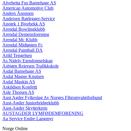
Alvehetta Fus Barnehage AS
American Automotive Club
Anders Ånonsen
Andersen Rørlegger-Service
Apotek 1 Bjorbekk AS
Arendal Bowlingklubb
Arendal Demensforening
Arendal Mc Klubb
Arendal Midtøsten Fc
Arendal Paintball DA
Arild Tengelsen
As Nidelv Eiendomselskap
Asbjørn Reiersen Trafikkskole
Asdal Barnehage AS
Asdal Magne Knutsen
Asdal Maskin AS
Askildsen Konfetti
Asle Thorsen AS
Aust Agder Fylkeslag Av Norges Fibromyalgiforbund
Aust-Agder Juniorbridgeklubb
Aust-Agder Skytterkrets
AUSTAGDER LYMFØDEMFORENING
Aa Service Endre Langmyr
Norge Online