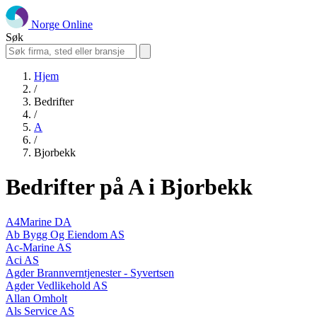
Norge Online
Søk
Hjem
/
Bedrifter
/
A
/
Bjorbekk
Bedrifter på A i Bjorbekk
A4Marine DA
Ab Bygg Og Eiendom AS
Ac-Marine AS
Aci AS
Agder Brannverntjenester - Syvertsen
Agder Vedlikehold AS
Allan Omholt
Als Service AS