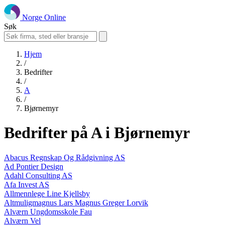
Norge Online
Søk
Hjem
/
Bedrifter
/
A
/
Bjørnemyr
Bedrifter på A i Bjørnemyr
Abacus Regnskap Og Rådgivning AS
Ad Pontier Design
Adahl Consulting AS
Afa Invest AS
Allmennlege Line Kjellsby
Altmuligmagnus Lars Magnus Greger Lorvik
Alværn Ungdomsskole Fau
Alværn Vel