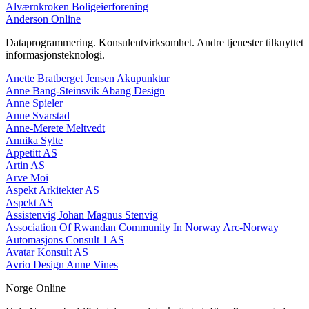
Alværnkroken Boligeierforening
Anderson Online
Dataprogrammering. Konsulentvirksomhet. Andre tjenester tilknyttet
informasjonsteknologi.
Anette Bratberget Jensen Akupunktur
Anne Bang-Steinsvik Abang Design
Anne Spieler
Anne Svarstad
Anne-Merete Meltvedt
Annika Sylte
Appetitt AS
Artin AS
Arve Moi
Aspekt Arkitekter AS
Aspekt AS
Assistenvig Johan Magnus Stenvig
Association Of Rwandan Community In Norway Arc-Norway
Automasjons Consult 1 AS
Avatar Konsult AS
Avrio Design Anne Vines
Norge Online