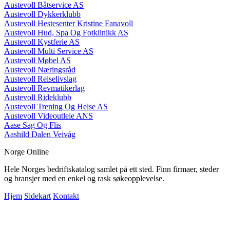
Austevoll Båtservice AS
Austevoll Dykkerklubb
Austevoll Hestesenter Kristine Fanavoll
Austevoll Hud, Spa Og Fotklinikk AS
Austevoll Kystferie AS
Austevoll Multi Service AS
Austevoll Møbel AS
Austevoll Næringsråd
Austevoll Reiselivslag
Austevoll Revmatikerlag
Austevoll Rideklubb
Austevoll Trening Og Helse AS
Austevoll Videoutleie ANS
Aase Sag Og Flis
Aashild Dalen Veivåg
Norge Online
Hele Norges bedriftskatalog samlet på ett sted. Finn firmaer, steder
og bransjer med en enkel og rask søkeopplevelse.
Hjem
Sidekart
Kontakt