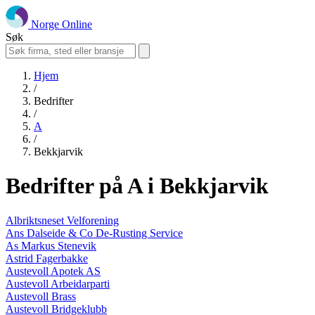
Norge Online
Søk
Hjem
/
Bedrifter
/
A
/
Bekkjarvik
Bedrifter på A i Bekkjarvik
Albriktsneset Velforening
Ans Dalseide & Co De-Rusting Service
As Markus Stenevik
Astrid Fagerbakke
Austevoll Apotek AS
Austevoll Arbeidarparti
Austevoll Brass
Austevoll Bridgeklubb