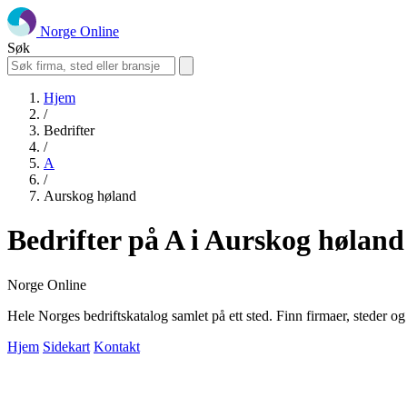
Norge Online
Søk
Hjem
/
Bedrifter
/
A
/
Aurskog høland
Bedrifter på A i Aurskog høland
Norge Online
Hele Norges bedriftskatalog samlet på ett sted. Finn firmaer, steder o
Hjem
Sidekart
Kontakt