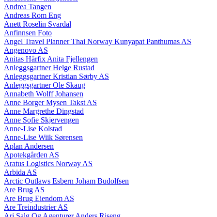
Andrea Tangen
Andreas Rom Eng
Anett Roselin Svardal
Anfinnsen Foto
Angel Travel Planner Thai Norway Kunyapat Panthumas AS
Angenovo AS
Anitas Hårfix Anita Fjellengen
Anleggsgartner Helge Rustad
Anleggsgartner Kristian Sørby AS
Anleggsgartner Ole Skaug
Annabeth Wolff Johansen
Anne Borger Mysen Takst AS
Anne Margrethe Dingstad
Anne Sofie Skjervengen
Anne-Lise Kolstad
Anne-Lise Wiik Sørensen
Aplan Andersen
Apotekgården AS
Aratus Logistics Norway AS
Arbida AS
Arctic Outlaws Esbern Joham Budolfsen
Are Brug AS
Are Brug Eiendom AS
Are Treindustrier AS
Ari Salg Og Agenturer Anders Riseng