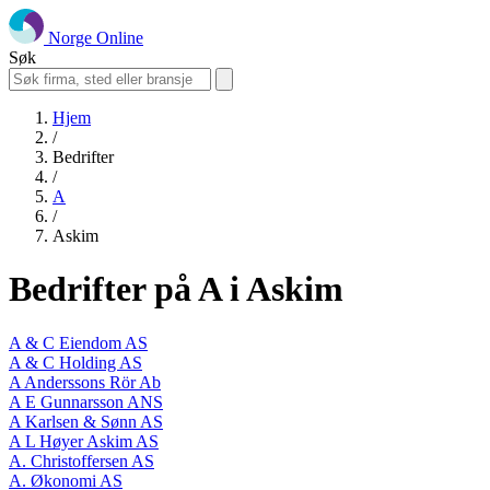
Norge Online
Søk
Hjem
/
Bedrifter
/
A
/
Askim
Bedrifter på A i Askim
A & C Eiendom AS
A & C Holding AS
A Anderssons Rör Ab
A E Gunnarsson ANS
A Karlsen & Sønn AS
A L Høyer Askim AS
A. Christoffersen AS
A. Økonomi AS