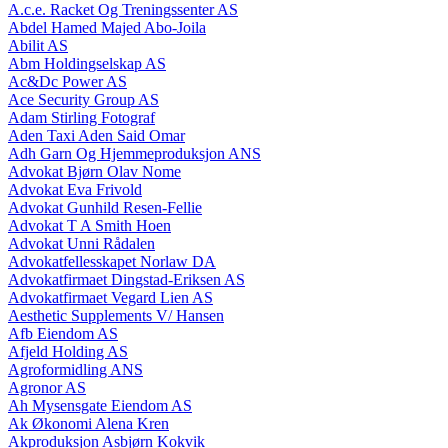
A.c.e. Racket Og Treningssenter AS
Abdel Hamed Majed Abo-Joila
Abilit AS
Abm Holdingselskap AS
Ac&Dc Power AS
Ace Security Group AS
Adam Stirling Fotograf
Aden Taxi Aden Said Omar
Adh Garn Og Hjemmeproduksjon ANS
Advokat Bjørn Olav Nome
Advokat Eva Frivold
Advokat Gunhild Resen-Fellie
Advokat T A Smith Hoen
Advokat Unni Rådalen
Advokatfellesskapet Norlaw DA
Advokatfirmaet Dingstad-Eriksen AS
Advokatfirmaet Vegard Lien AS
Aesthetic Supplements V/ Hansen
Afb Eiendom AS
Afjeld Holding AS
Agroformidling ANS
Agronor AS
Ah Mysensgate Eiendom AS
Ak Økonomi Alena Kren
Akproduksjon Asbjørn Kokvik