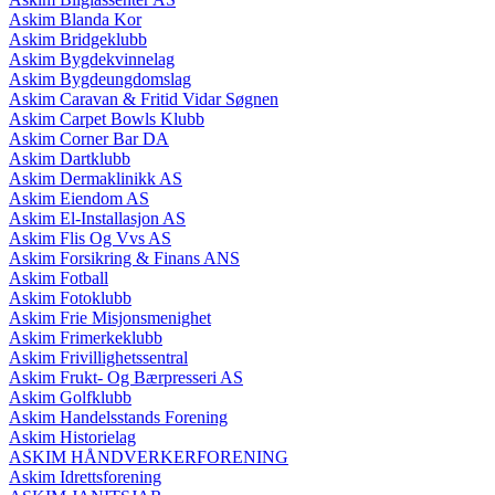
Askim Blanda Kor
Askim Bridgeklubb
Askim Bygdekvinnelag
Askim Bygdeungdomslag
Askim Caravan & Fritid Vidar Søgnen
Askim Carpet Bowls Klubb
Askim Corner Bar DA
Askim Dartklubb
Askim Dermaklinikk AS
Askim Eiendom AS
Askim El-Installasjon AS
Askim Flis Og Vvs AS
Askim Forsikring & Finans ANS
Askim Fotball
Askim Fotoklubb
Askim Frie Misjonsmenighet
Askim Frimerkeklubb
Askim Frivillighetssentral
Askim Frukt- Og Bærpresseri AS
Askim Golfklubb
Askim Handelsstands Forening
Askim Historielag
ASKIM HÅNDVERKERFORENING
Askim Idrettsforening