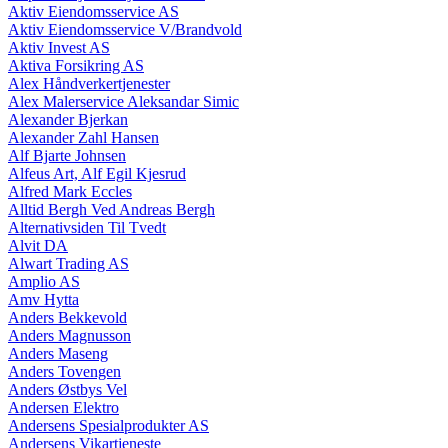
Aktiv Eiendomsservice AS
Aktiv Eiendomsservice V/Brandvold
Aktiv Invest AS
Aktiva Forsikring AS
Alex Håndverkertjenester
Alex Malerservice Aleksandar Simic
Alexander Bjerkan
Alexander Zahl Hansen
Alf Bjarte Johnsen
Alfeus Art, Alf Egil Kjesrud
Alfred Mark Eccles
Alltid Bergh Ved Andreas Bergh
Alternativsiden Til Tvedt
Alvit DA
Alwart Trading AS
Amplio AS
Amv Hytta
Anders Bekkevold
Anders Magnusson
Anders Maseng
Anders Tovengen
Anders Østbys Vel
Andersen Elektro
Andersens Spesialprodukter AS
Andersens Vikartjeneste