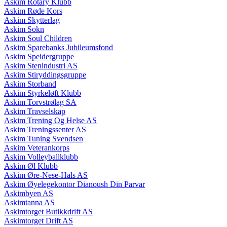
Askim Rotary Klubb
Askim Røde Kors
Askim Skytterlag
Askim Sokn
Askim Soul Children
Askim Sparebanks Jubileumsfond
Askim Speidergruppe
Askim Stenindustri AS
Askim Stiryddingsgruppe
Askim Storband
Askim Styrkeløft Klubb
Askim Torvstrølag SA
Askim Travselskap
Askim Trening Og Helse AS
Askim Treningssenter AS
Askim Tuning Svendsen
Askim Veterankorps
Askim Volleyballklubb
Askim Øl Klubb
Askim Øre-Nese-Hals AS
Askim Øyelegekontor Dianoush Din Parvar
Askimbyen AS
Askimtanna AS
Askimtorget Butikkdrift AS
Askimtorget Drift AS